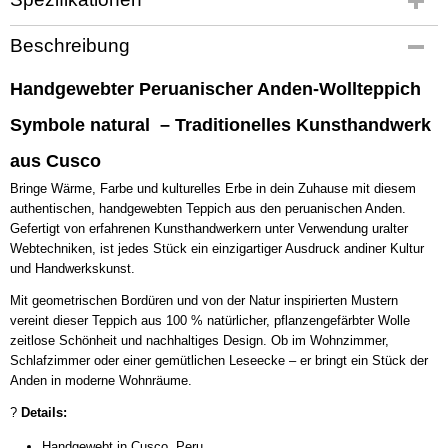
Produktcode
Beschreibung
PT5688
Handgewebter Peruanischer Anden-Wollteppich
Symbole natural – Traditionelles Kunsthandwerk
aus Cusco
Bringe Wärme, Farbe und kulturelles Erbe in dein Zuhause mit diesem
authentischen, handgewebten Teppich aus den peruanischen Anden.
Gefertigt von erfahrenen Kunsthandwerkern unter Verwendung uralter
Webtechniken, ist jedes Stück ein einzigartiger Ausdruck andiner Kultur
und Handwerkskunst.
Mit geometrischen Bordüren und von der Natur inspirierten Mustern
vereint dieser Teppich aus 100 % natürlicher, pflanzengefärbter Wolle
zeitlose Schönheit und nachhaltiges Design. Ob im Wohnzimmer,
Schlafzimmer oder einer gemütlichen Leseecke – er bringt ein Stück der
Anden in moderne Wohnräume.
?
Details:
Handgewebt in Cusco, Peru