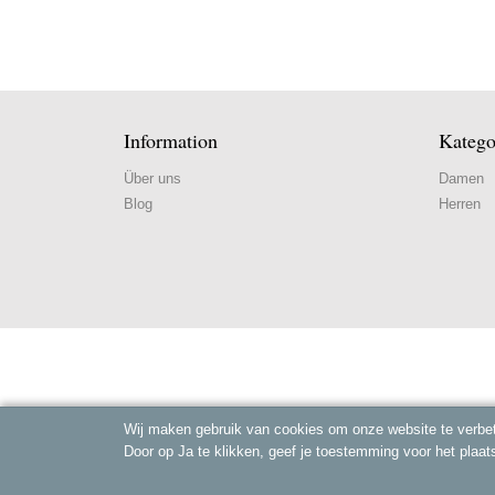
Information
Katego
Über uns
Damen
Blog
Herren
Wij maken gebruik van cookies om onze website te verbet
Door op Ja te klikken, geef je toestemming voor het plaat