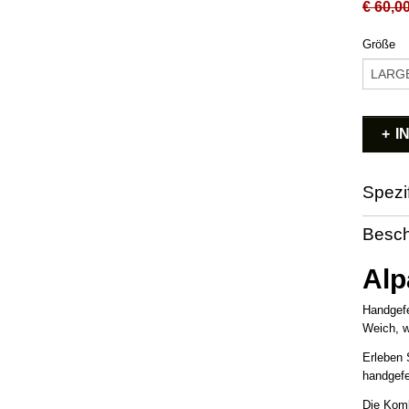
€ 60,0
Größe
I
Spezi
Produkt
Besch
Alp
Handgefe
Weich, w
Erleben 
handgefe
Die Komb