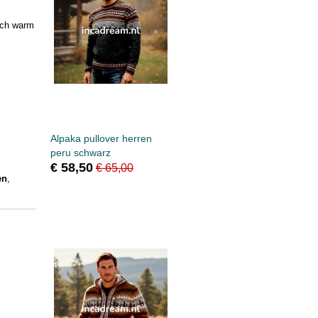
ich warm
Alpaka pullover herren
peru schwarz
€ 58,50
€ 65,00
en
,