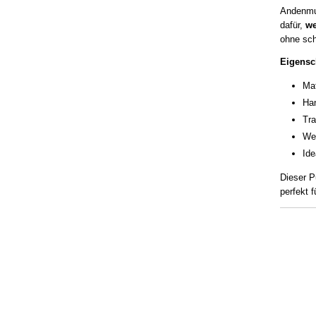
Andenmus
dafür,
we
ohne sc
Eigensc
Mat
Han
Tra
Wei
Ide
Dieser P
perfekt f