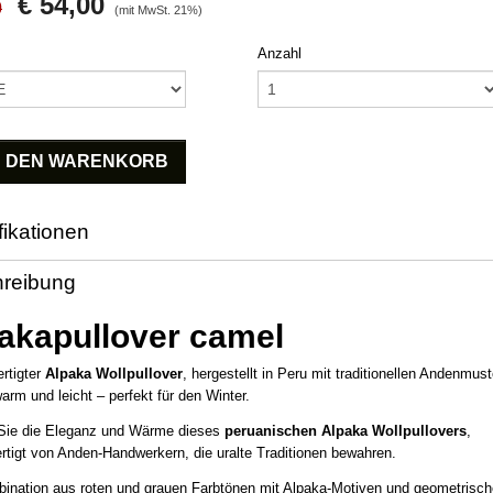
€ 54,00
0
(mit MwSt. 21%)
Anzahl
N DEN WARENKORB
fikationen
code
AP200-6
reibung
akapullover camel
rtigter
Alpaka Wollpullover
, hergestellt in Peru mit traditionellen Andenmust
arm und leicht – perfekt für den Winter.
Sie die Eleganz und Wärme dieses
peruanischen Alpaka Wollpullovers
,
rtigt von Anden-Handwerkern, die uralte Traditionen bewahren.
ination aus roten und grauen Farbtönen mit Alpaka-Motiven und geometrisc