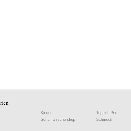
rien
Kinder
Teppich Peru
Schamanische shop
Schmuck