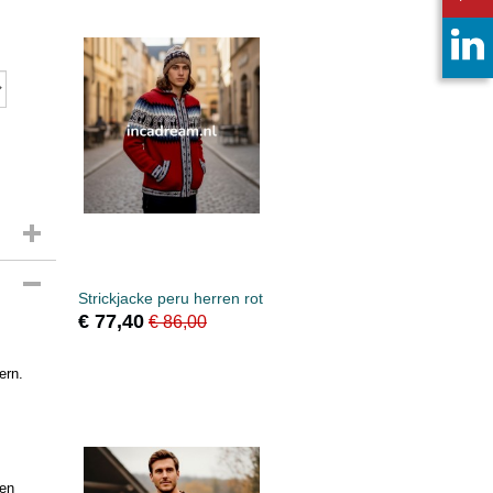
Strickjacke peru herren rot
€ 77,40
€ 86,00
ern.
hen