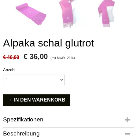
Alpaka schal glutrot
€ 36,00
€ 40,00
(mit MwSt. 21%)
Anzahl
IN DEN WARENKORB
Spezifikationen
Produktcode
Beschreibung
AS609