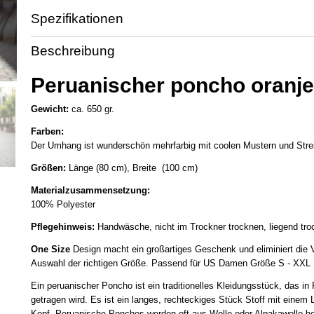
Spezifikationen
Produktcode
PP103-1
Beschreibung
Peruanischer poncho oranje
Gewicht:
ca. 650 gr.
Farben:
Der Umhang ist wunderschön mehrfarbig mit coolen Mustern und Strei
Größen:
Länge (80 cm), Breite (100 cm)
Materialzusammensetzung:
100% Polyester
Pflegehinweis:
Handwäsche, nicht im Trockner trocknen, liegend tro
One Size
Design macht ein großartiges Geschenk und eliminiert die 
Auswahl der richtigen Größe. Passend für US Damen Größe S - XXL
Ein peruanischer Poncho ist ein traditionelles Kleidungsstück, das in 
getragen wird. Es ist ein langes, rechteckiges Stück Stoff mit einem L
Kopf. Peruanische Ponchos werden oft aus Wolle oder Alpakawolle her