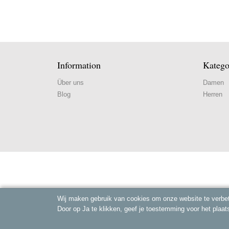
Information
Katego
Über uns
Damen
Blog
Herren
Wij maken gebruik van cookies om onze website te verbet
Door op Ja te klikken, geef je toestemming voor het plaat