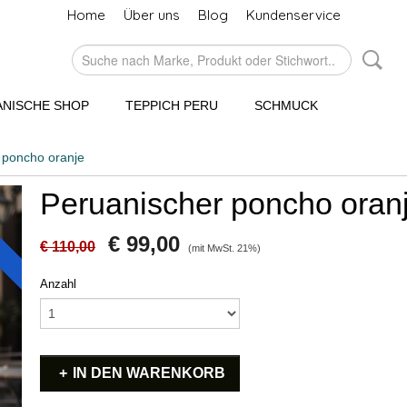
Home
Über uns
Blog
Kundenservice
NISCHE SHOP
TEPPICH PERU
SCHMUCK
 poncho oranje
Peruanischer poncho oran
€ 99,00
€ 110,00
(mit MwSt. 21%)
Anzahl
IN DEN WARENKORB